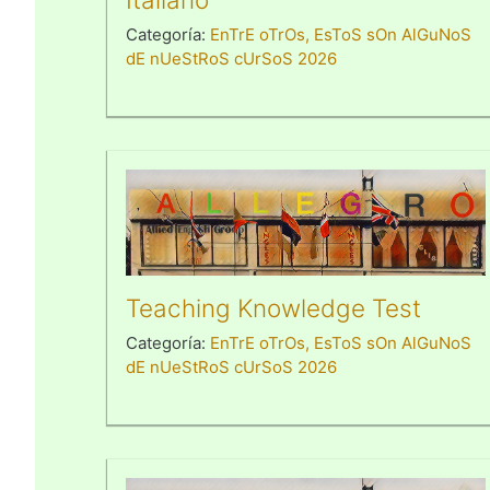
Categoría:
EnTrE oTrOs, EsToS sOn AlGuNoS
dE nUeStRoS cUrSoS 2026
Teaching Knowledge Test
Categoría:
EnTrE oTrOs, EsToS sOn AlGuNoS
dE nUeStRoS cUrSoS 2026