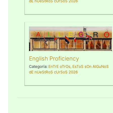
dE nUeStRoS cUrSoS 2026
English Proficiency
Categoría:
EnTrE oTrOs, EsToS sOn AlGuNoS
dE nUeStRoS cUrSoS 2026