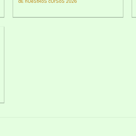
dE nUeStRoS cUrSoS 2026