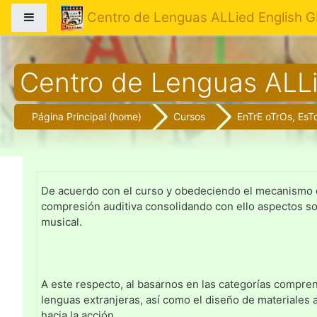
Centro de Lenguas ALLied English 
Pánel lateral
Saltar a contenido principal
Centro de Lenguas ALL
Página Principal (home)
Cursos
EnTrE oTrOs, Es
De acuerdo con el curso y obedeciendo el mecanismo de s
compresión auditiva consolidando con ello aspectos socio
musical.
A este respecto, al basarnos en las categorías compren
lenguas extranjeras, así como el diseño de materiales
hacia la acción.