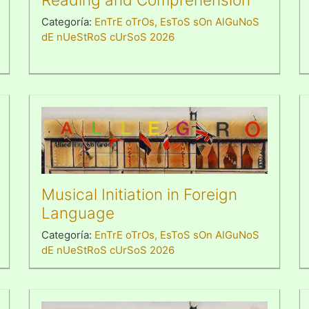
Categoría:
EnTrE oTrOs, EsToS sOn AlGuNoS
dE nUeStRoS cUrSoS 2026
Musical Initiation in Foreign
Language
Categoría:
EnTrE oTrOs, EsToS sOn AlGuNoS
dE nUeStRoS cUrSoS 2026