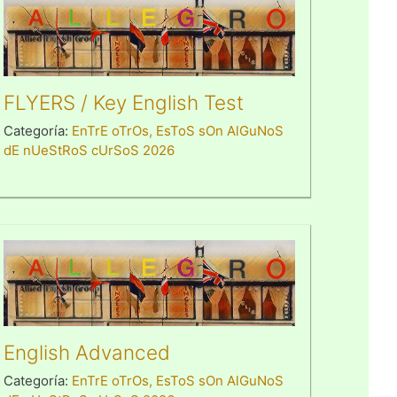
FLYERS / Key English Test
Categoría:
EnTrE oTrOs, EsToS sOn AlGuNoS
dE nUeStRoS cUrSoS 2026
English Advanced
Categoría:
EnTrE oTrOs, EsToS sOn AlGuNoS