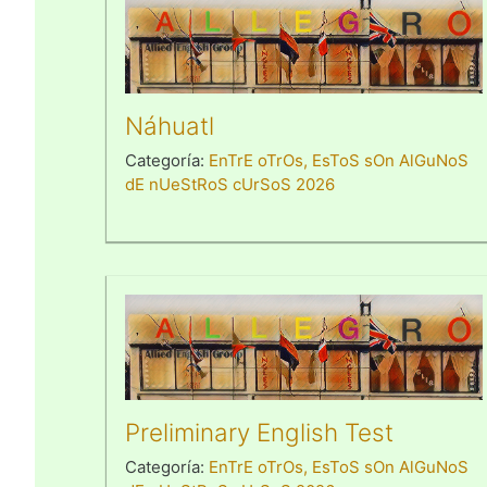
Náhuatl
Categoría:
EnTrE oTrOs, EsToS sOn AlGuNoS
dE nUeStRoS cUrSoS 2026
Preliminary English Test
Categoría:
EnTrE oTrOs, EsToS sOn AlGuNoS