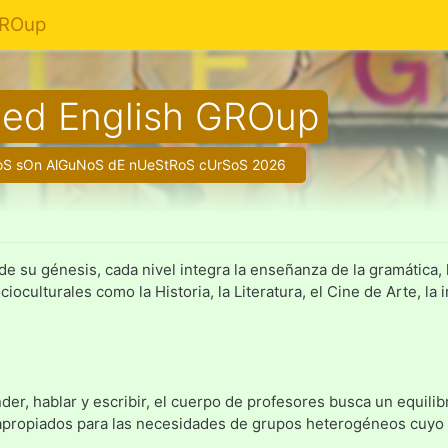
GROup
ied English GROup
ToS sOn AlGuNoS dE nUeStRoS cUrSoS 2026
u génesis, cada nivel integra la enseñanza de la gramática, la 
culturales como la Historia, la Literatura, el Cine de Arte, la 
der, hablar y escribir, el cuerpo de profesores busca un equili
 apropiados para las necesidades de grupos heterogéneos cuyo 