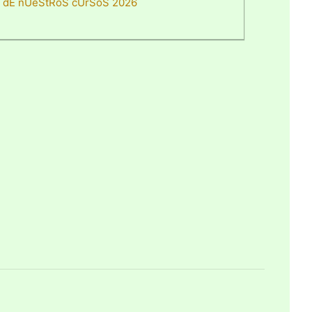
dE nUeStRoS cUrSoS 2026