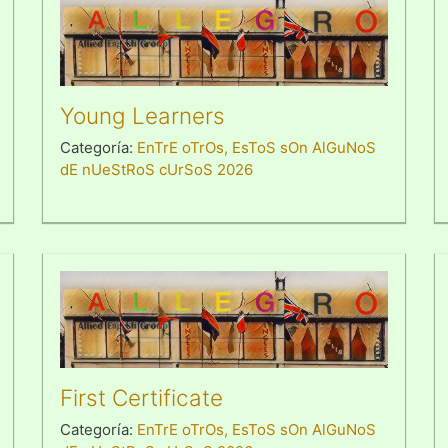
Young Learners
Categoría:
EnTrE oTrOs, EsToS sOn AlGuNoS
dE nUeStRoS cUrSoS 2026
First Certificate
Categoría:
EnTrE oTrOs, EsToS sOn AlGuNoS